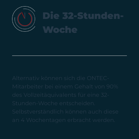
Die 32-Stunden-
Woche
Alternativ können sich die ONTEC-
Mitarbeiter bei einem Gehalt von 90%
des Vollzeitäquivalents für eine 32-
Stunden-Woche entscheiden.
Selbstverständlich können auch diese
an 4 Wochentagen erbracht werden.