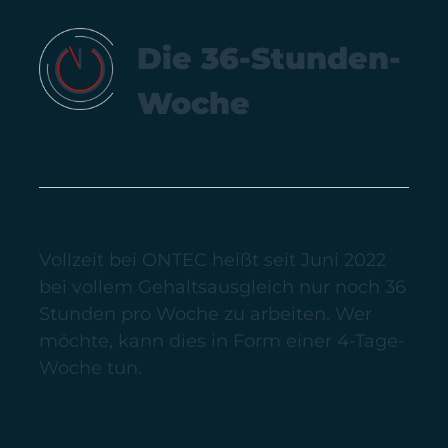
Die 36-Stunden-
Woche
Vollzeit bei ONTEC heißt seit Juni 2022
bei vollem Gehaltsausgleich nur noch 36
Stunden pro Woche zu arbeiten. Wer
möchte, kann dies in Form einer 4-Tage-
Woche tun.