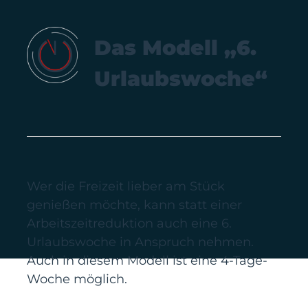
Das Modell „6.
Urlaubswoche“
Wer die Freizeit lieber am Stück
genießen möchte, kann statt einer
Arbeitszeitreduktion auch eine 6.
Urlaubswoche in Anspruch nehmen.
Auch in diesem Modell ist eine 4-Tage-
Woche möglich.