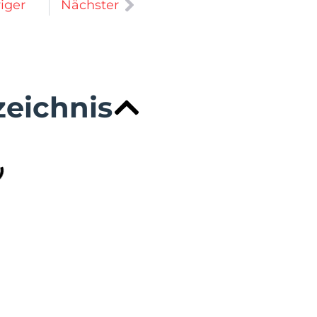
iger
Nächster
zeichnis