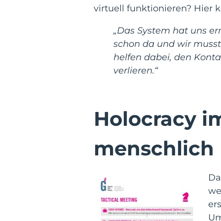
virtuell funktionieren? Hier
„Das System hat uns erm
schon da und wir musste
helfen dabei, den Konta
verlieren.“
Holocracy im
menschlich
Da
we
er
Um