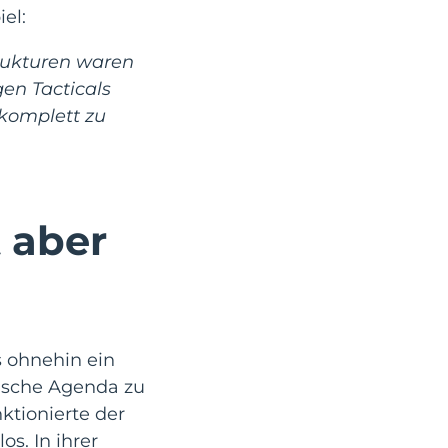
el:
trukturen waren
en Tacticals
 komplett zu
t aber
s ohnehin ein
ische Agenda zu
ktionierte der
s. In ihrer