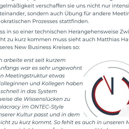
gelmäßigkeit verschaffen sie uns nicht nur inten
teinander, sondern auch Übung für andere Meetin
lokratischen Prozesses stattfinden.
ss in so einer technischen Herangehensweise Z
cht zu kurz kommen muss sieht auch Matthias Ha
seres New Business Kreises so:
ch arbeite erst seit kurzem
. Anfangs war es sehr ungewohnt
en Meetingstruktur etwas
Kolleginnen und Kollegen haben
 schnell in das System
weise die Wissenslücken zu
olacracy im ONTEC-Style
nserer Kultur passt und in dem
cht zu kurz kommt. So fehlt es auch in unseren 