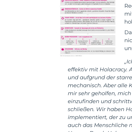
Re
mi
ho
Da
ni
un
„I
effektiv mit Holacracy
und aufgrund der starr
mechanisch. Aber alle 
mir sehr geholfen, mich
einzufinden und schritt
schließen. Wir haben H
implementiert, der zu u
auch das Menschliche ni