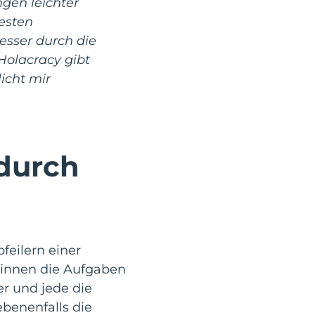
gen leichter
esten
esser durch die
Holacracy gibt
icht mir
 durch
feilern einer
rinnen die Aufgaben
r und jede die
benenfalls die