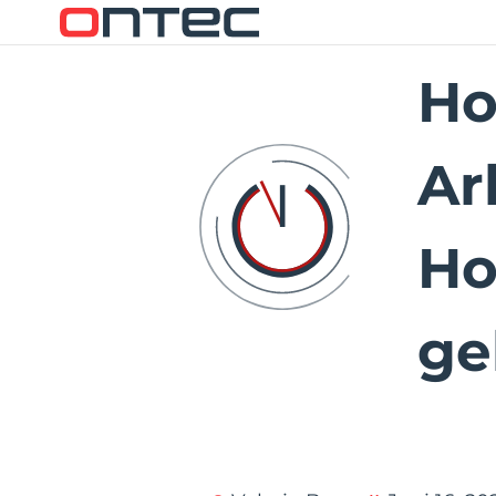
Ho
Ar
Ho
ge