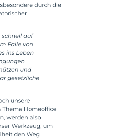
nsbesondere durch die
atorischer
 schnell auf
m Falle von
es ins Leben
ingungen
chützen und
ar gesetzliche
doch unsere
em Thema Homeoffice
n, werden also
 unser Werkzeug, um
eiheit den Weg